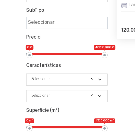
Ta
SubTipo
120.0
Precio
0 €
49 950 000 €
Características
Seleccionar
×
Seleccionar
×
Superficie (m²)
0 m²
1 360 000 m²