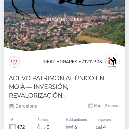
IDEAL HOGARES 671212303
ACTIVO PATRIMONIAL ÚNICO EN
MOIÀ — INVERSIÓN,
REVALORIZACIÓN...
Barcelona
Hace 2 meses
m²
Baños
Habitaciones
Imágenes
472
3
6
4