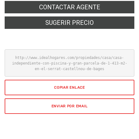
CONTACTAR AGENTE
SUGERIR PRECIO
http://www.idealhogares.com/propiedades/casa/casa-
independiente-con-piscina-y-gran-parcela-de-1-413-m2-
en-el-serrat-castellnou-de-bages
COPIAR ENLACE
ENVIAR POR EMAIL