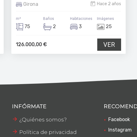
Girona
Hace 2 años
m²
Baños
Habitaciones
Imágenes
75
2
3
25
VER
126.000,00 €
INFÓRMATE
RECOMEN
¿Quiénes somos?
Facebook
Instagram
Política de privacidad