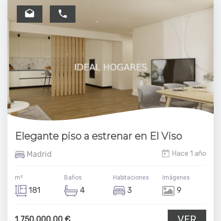
Elegante piso a estrenar en El Viso
Madrid
Hace 1 año
m²
Baños
Habitaciones
Imágenes
181
4
3
9
VER
1.750.000,00 €