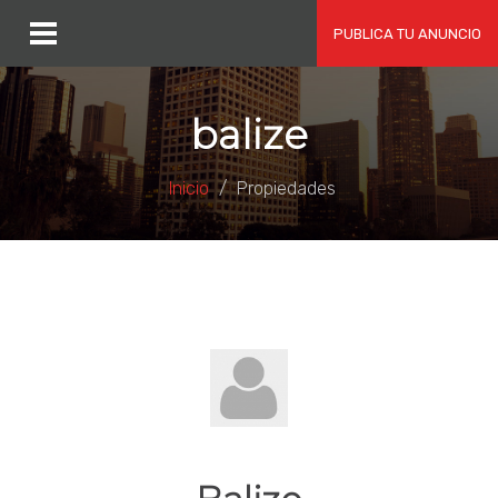
PUBLICA TU ANUNCIO
balize
Inicio
Propiedades